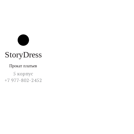
StoryDress
Прокат платьев
5 корпус
+7 977-802-2452