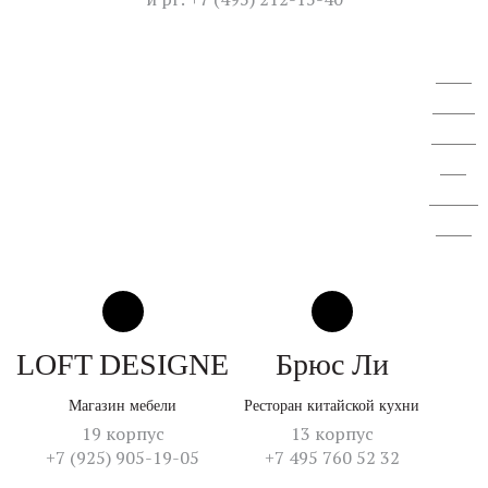
ВОСА
АО "СЗ
"Спектр
ЛК".
Отчет об
итогах
LOFT DESIGNE
Брюс Ли
Магазин мебели
Ресторан китайской кухни
19 корпус
13 корпус
+7 (925) 905-19-05
+7 495 760 52 32