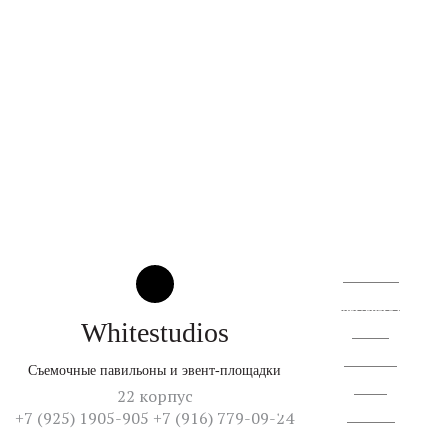
О квартале
Территория
© 2026
От создателей культурного кластера
Whitestudios
Аренда
Резиденты
Съемочные павильоны и эвент-площадки
Жизнь
22 корпус
+7 (925) 1905-905 +7 (916) 779-09-24
Контакты