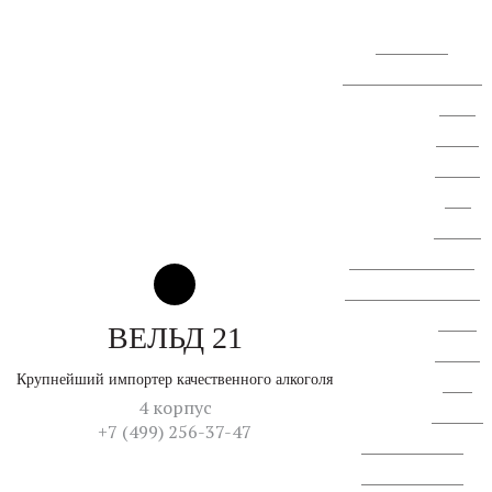
голосования.
Сообщение о проведении
ВОСА
АО "СЗ
"Спектр
ЛК".
Сводная
ведомость результатов
проведения специальной
оценки
ВЕЛЬД 21
условий
Крупнейший импортер качественного алкоголя
труда
4 корпус
Перечень
+7 (499) 256-37-47
рекомемендуемых
меропририятий по