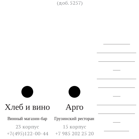
(доб. 5257)
+7 (910)
405-84-60
Перезвоните мне
Сообщение о проведении
ГОСА АО "СЗ "Спектр
ЛК".
Сообщение о проведении
ВОСА АО "СЗ "Спектр
ЛК".
Сообщение о проведении
Хлеб и вино
Арго
ВОСА АО "СЗ "Спектр
Винный магазин-бар
Грузинский ресторан
ЛК".
23 корпус
15 корпус
Отчет об итогах
+7(495)122-00-44
+7 985 202 25 20
голосования.