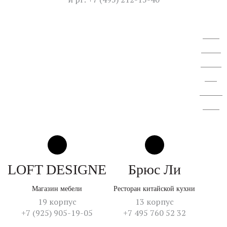
ВОСА
АО "СЗ
"Спектр
ЛК".
Отчет об
итогах
LOFT DESIGNE
Брюс Ли
Магазин мебели
Ресторан китайской кухни
19 корпус
13 корпус
+7 (925) 905-19-05
+7 495 760 52 32