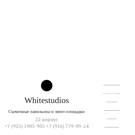
О квартале
Территория
© 2026
От создателей культурного кластера
Whitestudios
Аренда
Резиденты
Съемочные павильоны и эвент-площадки
Жизнь
22 корпус
+7 (925) 1905-905 +7 (916) 779-09-24
Контакты