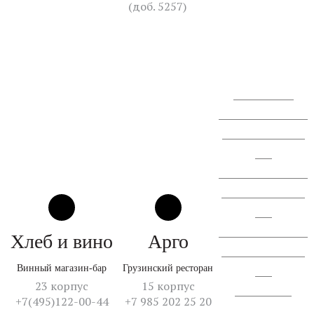
(доб. 5257)
+7 (910)
405-84-60
Перезвоните мне
Сообщение о проведении
ГОСА АО "СЗ "Спектр
ЛК".
Сообщение о проведении
ВОСА АО "СЗ "Спектр
ЛК".
Сообщение о проведении
Хлеб и вино
Арго
ВОСА АО "СЗ "Спектр
Винный магазин-бар
Грузинский ресторан
ЛК".
23 корпус
15 корпус
Отчет об итогах
+7(495)122-00-44
+7 985 202 25 20
голосования.