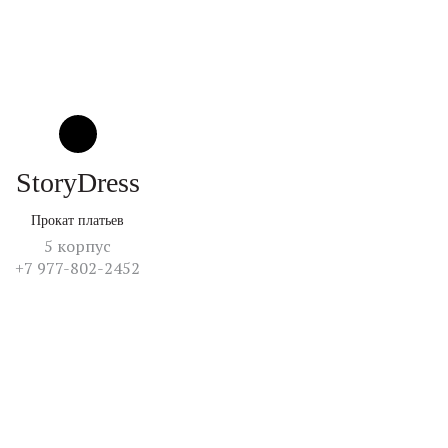
StoryDress
Прокат платьев
5 корпус
+7 977-802-2452