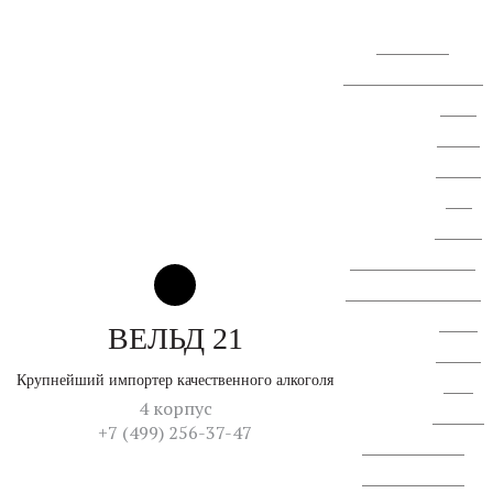
голосования.
Сообщение о проведении
ВОСА
АО "СЗ
"Спектр
ЛК".
Сводная
ведомость результатов
проведения специальной
оценки
ВЕЛЬД 21
условий
Крупнейший импортер качественного алкоголя
труда
4 корпус
Перечень
+7 (499) 256-37-47
рекомемендуемых
меропририятий по