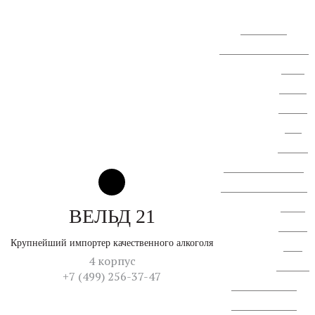
голосования.
Сообщение о проведении
ВОСА
АО "СЗ
"Спектр
ЛК".
Сводная
ведомость результатов
проведения специальной
оценки
ВЕЛЬД 21
условий
Крупнейший импортер качественного алкоголя
труда
4 корпус
Перечень
+7 (499) 256-37-47
рекомемендуемых
меропририятий по