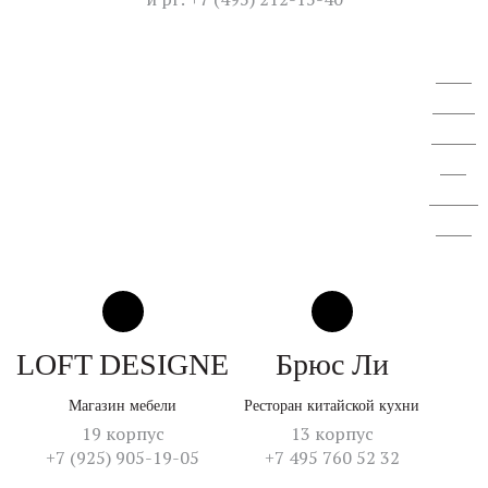
ВОСА
АО "СЗ
"Спектр
ЛК".
Отчет об
итогах
LOFT DESIGNE
Брюс Ли
Магазин мебели
Ресторан китайской кухни
19 корпус
13 корпус
+7 (925) 905-19-05
+7 495 760 52 32