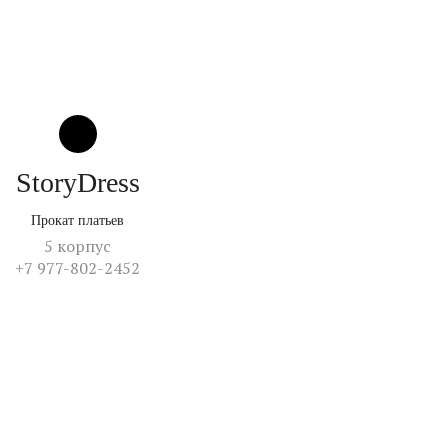
StoryDress
Прокат платьев
5 корпус
+7 977-802-2452