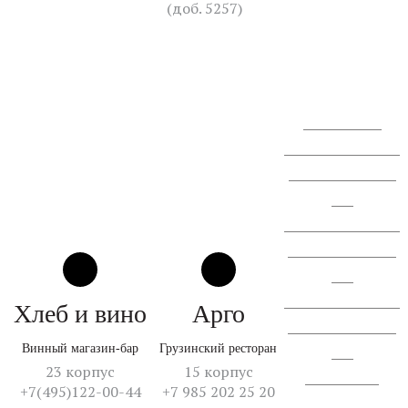
(доб. 5257)
+7 (910)
405-84-60
Перезвоните мне
Сообщение о проведении
ГОСА АО "СЗ "Спектр
ЛК".
Сообщение о проведении
ВОСА АО "СЗ "Спектр
ЛК".
Сообщение о проведении
Хлеб и вино
Арго
ВОСА АО "СЗ "Спектр
Винный магазин-бар
Грузинский ресторан
ЛК".
23 корпус
15 корпус
Отчет об итогах
+7(495)122-00-44
+7 985 202 25 20
голосования.