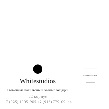
О квартале
Территория
© 2026
От создателей культурного кластера
Whitestudios
Аренда
Резиденты
Съемочные павильоны и эвент-площадки
Жизнь
22 корпус
+7 (925) 1905-905 +7 (916) 779-09-24
Контакты