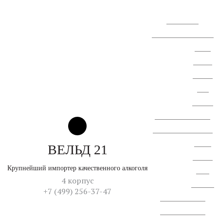
голосования.
Сообщение о проведении
ВОСА
АО "СЗ
"Спектр
ЛК".
Сводная
ведомость результатов
проведения специальной
оценки
ВЕЛЬД 21
условий
Крупнейший импортер качественного алкоголя
труда
4 корпус
Перечень
+7 (499) 256-37-47
рекомемендуемых
меропририятий по