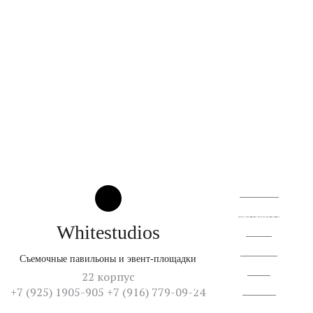
О квартале
Территория
© 2026
От создателей культурного кластера
Whitestudios
Аренда
Резиденты
Съемочные павильоны и эвент-площадки
Жизнь
22 корпус
+7 (925) 1905-905 +7 (916) 779-09-24
Контакты