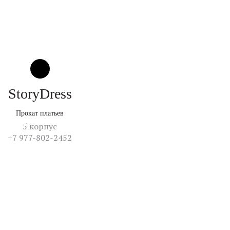
StoryDress
Прокат платьев
5 корпус
+7 977-802-2452