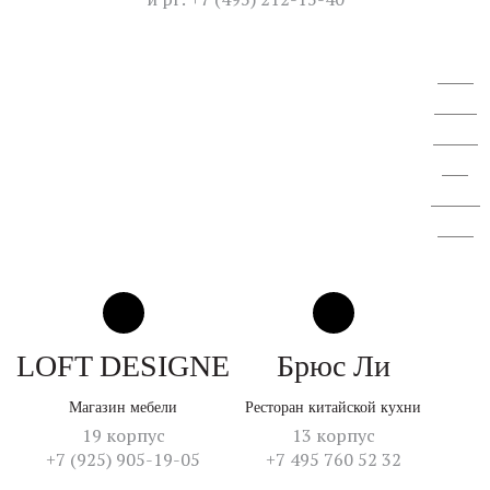
ВОСА
АО "СЗ
"Спектр
ЛК".
Отчет об
итогах
LOFT DESIGNE
Брюс Ли
Магазин мебели
Ресторан китайской кухни
19 корпус
13 корпус
+7 (925) 905-19-05
+7 495 760 52 32