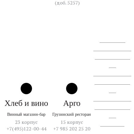
(доб. 5257)
+7 (910)
405-84-60
Перезвоните мне
Сообщение о проведении
ГОСА АО "СЗ "Спектр
ЛК".
Сообщение о проведении
ВОСА АО "СЗ "Спектр
ЛК".
Сообщение о проведении
Хлеб и вино
Арго
ВОСА АО "СЗ "Спектр
Винный магазин-бар
Грузинский ресторан
ЛК".
23 корпус
15 корпус
Отчет об итогах
+7(495)122-00-44
+7 985 202 25 20
голосования.