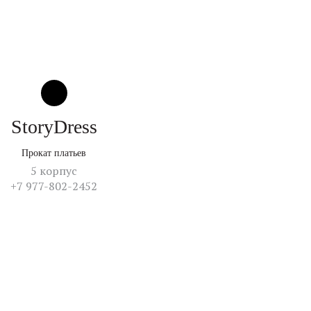
StoryDress
Прокат платьев
5 корпус
+7 977-802-2452