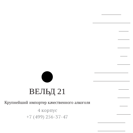
голосования.
Сообщение о проведении
ВОСА
АО "СЗ
"Спектр
ЛК".
Сводная
ведомость результатов
проведения специальной
оценки
ВЕЛЬД 21
условий
Крупнейший импортер качественного алкоголя
труда
4 корпус
Перечень
+7 (499) 256-37-47
рекомемендуемых
меропририятий по