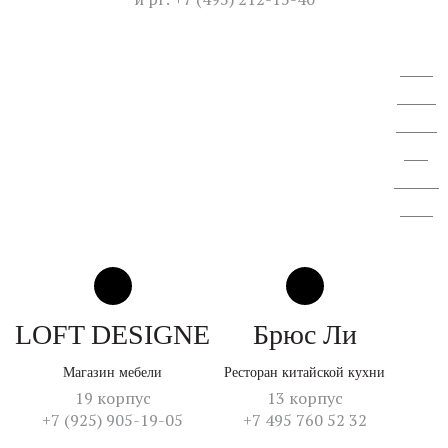
ВОСА
АО "СЗ
"Спектр
ЛК".
Отчет об
итогах
LOFT DESIGNE
Брюс Ли
Магазин мебели
Ресторан китайской кухни
19 корпус
13 корпус
+7 (925) 905-19-05
+7 495 760 52 32