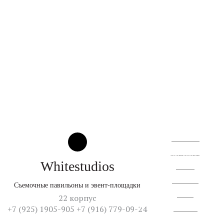
О квартале
Территория
© 2026
От создателей культурного кластера
Whitestudios
Аренда
Резиденты
Съемочные павильоны и эвент-площадки
Жизнь
22 корпус
+7 (925) 1905-905 +7 (916) 779-09-24
Контакты