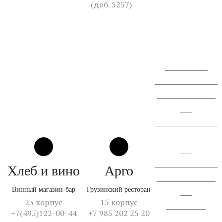
(доб. 5257)
+7 (910)
405-84-60
Перезвоните мне
Сообщение о проведении
ГОСА АО "СЗ "Спектр
ЛК".
Сообщение о проведении
ВОСА АО "СЗ "Спектр
ЛК".
Сообщение о проведении
Хлеб и вино
Арго
ВОСА АО "СЗ "Спектр
Винный магазин-бар
Грузинский ресторан
ЛК".
23 корпус
15 корпус
Отчет об итогах
+7(495)122-00-44
+7 985 202 25 20
голосования.